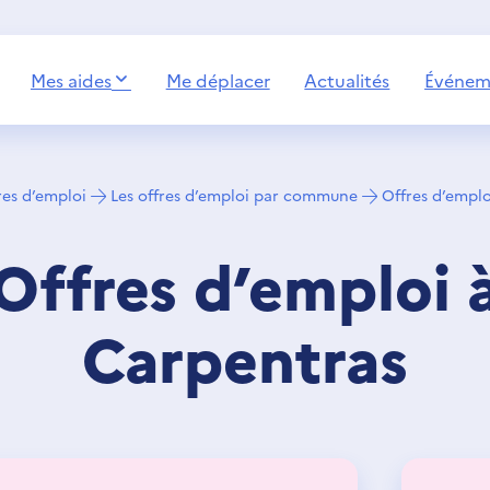
Mes aides
Me déplacer
Actualités
Événem
 Emploi
res d’emploi
Les offres d’emploi par commune
Offres d’emplo
Offres d’emploi 
Carpentras
Avignon
Développer sa mobilité
Carpentras
Toutes les aides France Travail
Cavaillon