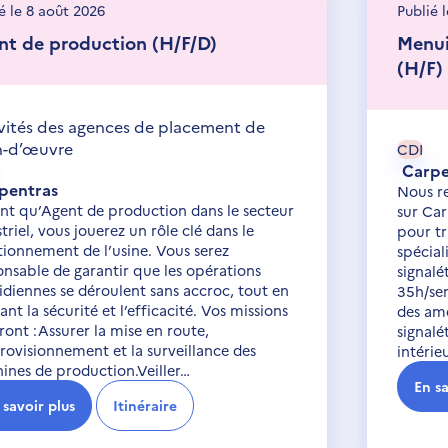
é le 8 août 2026
Publié 
Réparer / louer un véhicule
nt de production (H/F/D)
Menui
Orange
Construire mon projet de mobilité
(H/F)
L'Isle-sur-la-Sorgue
Acheter mes titres de transport en ligne
vités des agences de placement de
Pertuis
n-d’œuvre
CDI
Covoiturer
Carpe
Sorgues
pentras
Nous re
ant qu’Agent de production dans le secteur
sur Ca
triel, vous jouerez un rôle clé dans le
pour tr
tionnement de l’usine. Vous serez
spécial
onsable de garantir que les opérations
signalé
idiennes se déroulent sans accroc, tout en
35h/sem
ant la sécurité et l’efficacité. Vos missions
des am
ront :Assurer la mise en route,
signalé
rovisionnement et la surveillance des
intérie
ines de production.Veiller…
En sa
 savoir plus
Itinéraire