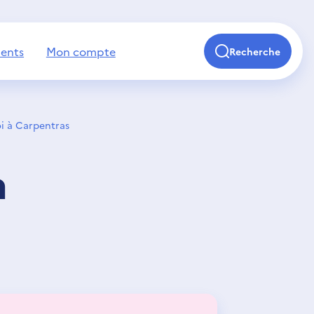
ents
Mon compte
Recherche
i à Carpentras
à