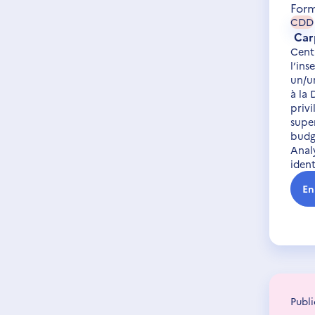
Form
CDD
Car
Cent
l’ins
un/u
à la 
privi
supe
budgé
Analy
ident
En
Publi