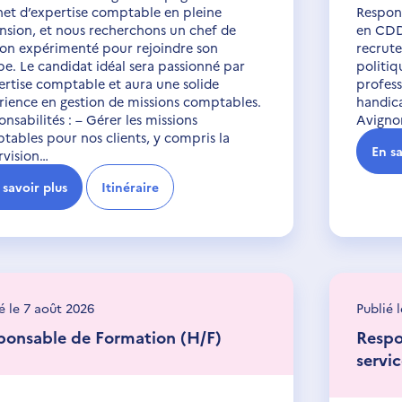
net d’expertise comptable en pleine
Respon
nsion, et nous recherchons un chef de
en CDD 
ion expérimenté pour rejoindre son
recrut
pe. Le candidat idéal sera passionné par
politiq
pertise comptable et aura une solide
profess
rience en gestion de missions comptables.
handica
nsabilités : – Gérer les missions
Avignon
tables pour nos clients, y compris la
En sa
rvision…
 savoir plus
Itinéraire
é le 7 août 2026
Publié 
ponsable de Formation (H/F)
Respo
servi