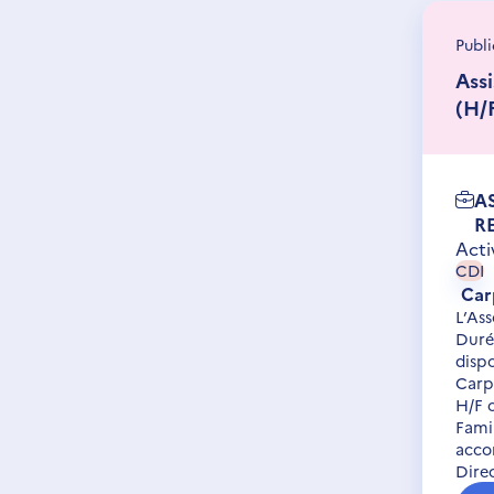
Publi
Assi
(H/
A
R
Acti
CDI
Car
L’As
Duré
dispo
Carpe
H/F 
Famil
accom
Direc