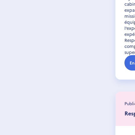
cabi
expa
miss
équi
l’ex
expé
Respo
comp
supe
En
Publi
Res