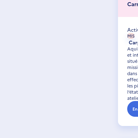
Car
Acti
MIS
Car
Aqui
et in
situé
missi
dans
effec
les 
l’éta
ateli
En