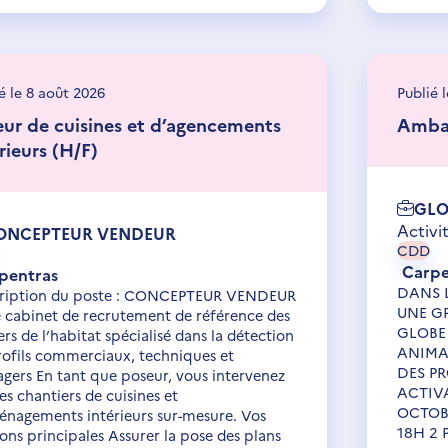
é le 8 août 2026
Publié 
eur de cuisines et d’agencements
Ambas
rieurs (H/F)
GLO
Activi
ONCEPTEUR VENDEUR
CDD
Carpe
pentras
DANS 
ription du poste : CONCEPTEUR VENDEUR
UNE G
le cabinet de recrutement de référence des
GLOBE
rs de l’habitat spécialisé dans la détection
ANIMA
rofils commerciaux, techniques et
DES P
gers En tant que poseur, vous intervenez
ACTIVA
es chantiers de cuisines et
OCTOBR
énagements intérieurs sur-mesure. Vos
18H 2 
ons principales Assurer la pose des plans