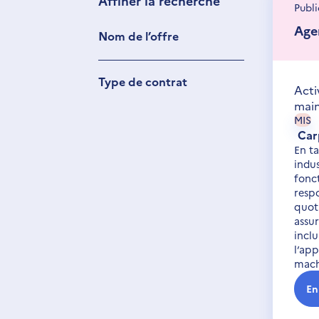
Affiner la recherche
Publi
Age
Nom de l’offre
Type de contrat
Acti
mai
MIS
Car
Découvrir les aides
En t
indus
à la mobilité de
fonc
Offres d’emploi
France Travail
resp
quot
assur
inclu
l’app
mach
En