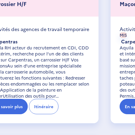
rossier H/F
Maço
vités des agences de travail temporaire
Activi
MIS
pentras
Carpe
la RH acteur du recrutement en CDI, CDD
Aquila
térim, recherche pour l’un de des clients
et Inté
 sur Carpentras, un carrossier H/F Vos
basé s
onsAu sein d’une entreprise spécialisée
mission
 la carrosserie automobile, vous
entrepr
tuerez les fonctions suivantes : Redresser
taches 
pièces endommagées ou les remplacer selon
poteaux
tApplication de la peinture en
des out
erUtilisation des outils pour…
Permis
 savoir plus
Itinéraire
En sa