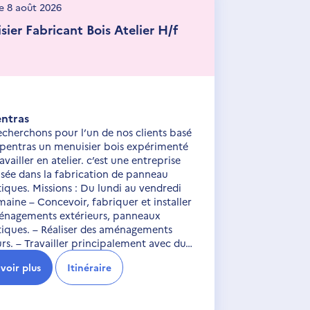
le 8 août 2026
sier Fabricant Bois Atelier H/f
ntras
cherchons pour l’un de nos clients basé
rpentras un menuisier bois expérimenté
availler en atelier. c’est une entreprise
Toutes les offres
Financer mon
isée dans la fabrication de panneau
en Vaucluse
permis B
tiques. Missions : Du lundi au vendredi
aine – Concevoir, fabriquer et installer
énagements extérieurs, panneaux
tiques. – Réaliser des aménagements
urs. – Travailler principalement avec du…
voir plus
Itinéraire