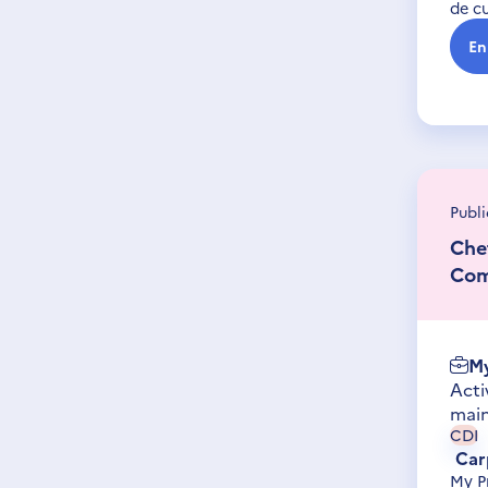
de cu
En
Publi
Che
Com
My
Acti
mai
CDI
Car
My P