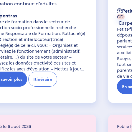
ation continue d’adultes
Petit
pentras
CDI
re de formation dans le secteur de
Carpe
ertion socio professionnelle recherche
Petits-f
ne Responsable de Formation. Rattaché(e)
dépouss
Direction et interlocuteur(trice)
parlant
légié(e) de celle-ci, vous: – Organisez et
service
rvisez le fonctionnement (administratif,
auxilia
taire, …) du site de votre secteur –
Rouge, 
sez les données d’activité des sites et
tout si
ifiez les axes d’évolution – Mettez à jour…
parents
de vie 
 savoir plus
Itinéraire
En sa
é le 6 août 2026
Publié 