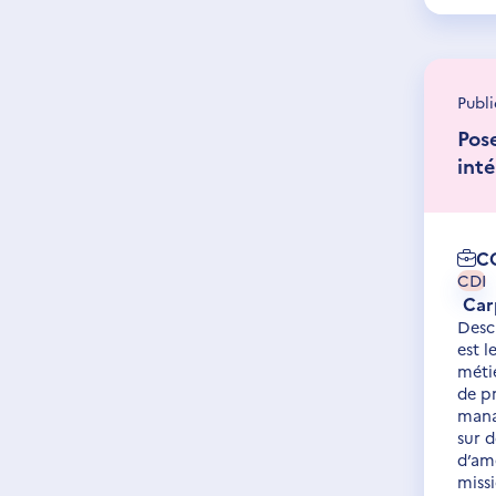
Publi
Pos
inté
C
CDI
Car
Desc
est 
métie
de p
mana
sur d
d’am
missi