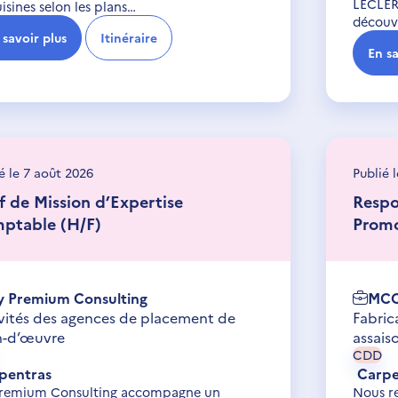
LECLER
isines selon les plans…
découvr
 savoir plus
Itinéraire
En sa
é le 7 août 2026
Publié 
f de Mission d’Expertise
Respo
ptable (H/F)
Promo
 Premium Consulting
MCC
vités des agences de placement de
Fabric
n-d’œuvre
assai
CDD
pentras
Carpe
remium Consulting accompagne un
Nous r