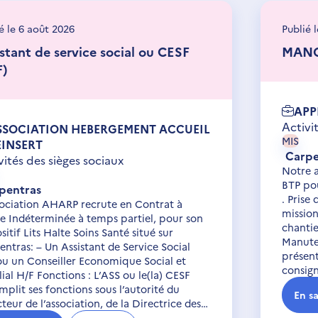
é le 6 août 2026
Publié 
stant de service social ou CESF
MANO
F)
APP
Activi
SSOCIATION HEBERGEMENT ACCUEIL
MIS
EINSERT
Carpe
vités des sièges sociaux
Notre 
BTP pou
pentras
. Prise
sociation AHARP recrute en Contrat à
mission
e Indéterminée à temps partiel, pour son
chantie
sitif Lits Halte Soins Santé situé sur
Manute
ntras: – Un Assistant de Service Social
présent
ou un Conseiller Economique Social et
consig
ial H/F Fonctions : L’ASS ou le(la) CESF
plit ses fonctions sous l’autorité du
En sa
teur de l’association, de la Directrice des…